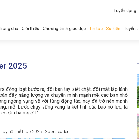
Tuyển dụng
Trang chủ
Giới thiệu
Chương trình giáo dục
Tin tức - Sự kiện
Tuyển s
der 2025
s đồng loạt bước ra, đôi bàn tay siết chặt, đôi mắt lấp lánh
 tràn đầy năng lượng và chuyển mình mạnh mẽ, các bạn nhỏ
lóng ngóng vụng về với từng động tác, nay đã trở nên mạnh
ang, mỗi bước chạy vững vàng là kết tinh của bao nỗ lực, là
cô ơi, cha mẹ ơi!.”
ày hội thể thao 2025 - Sport leader.