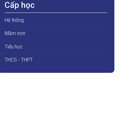
Cấp học
Hệ thống
Mầm non
Tiểu học
THCS - THPT