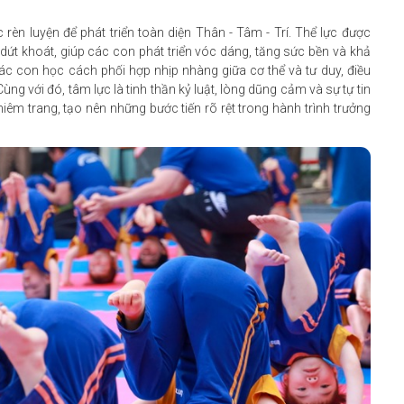
n luyện để phát triển toàn diện Thân - Tâm - Trí. Thể lực được
ứt khoát, giúp các con phát triển vóc dáng, tăng sức bền và khả
các con học cách phối hợp nhịp nhàng giữa cơ thể và tư duy, điều
ng với đó, tâm lực là tinh thần kỷ luật, lòng dũng cảm và sự tự tin
êm trang, tạo nên những bước tiến rõ rệt trong hành trình trưởng