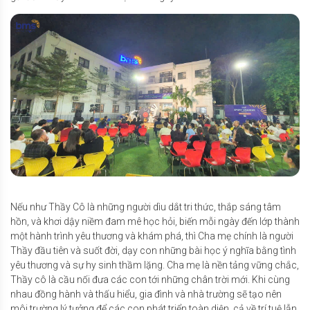
Nếu như Thầy Cô là những người dìu dắt tri thức, thắp sáng tâm
hồn, và khơi dậy niềm đam mê học hỏi, biến mỗi ngày đến lớp thành
một hành trình yêu thương và khám phá, thì Cha mẹ chính là người
Thầy đầu tiên và suốt đời, dạy con những bài học ý nghĩa bằng tình
yêu thương và sự hy sinh thầm lặng. Cha mẹ là nền tảng vững chắc,
Thầy cô là cầu nối đưa các con tới những chân trời mới. Khi cùng
nhau đồng hành và thấu hiểu, gia đình và nhà trường sẽ tạo nên
môi trường lý tưởng để các con phát triển toàn diện, cả về trí tuệ lẫn