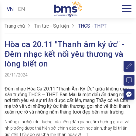
VN
EN
Trang chủ
Tin tức - Sự kiện
THCS - THPT
Hòa ca 20.11 "Thanh âm ký ức" -
Đêm nhạc kết nối yêu thương và
lòng biết ơn
20/11/2024
Đêm nhạc Hòa Ca 20.11 "Thanh Âm Ký Ức” giữa không gian
sân trường THCS – THPT Ban Mai là một dấu ấn đáng nhớ,
nơi tình yêu và sự tri ân được cất lên, mang Thầy cô và Cha
mẹ trở về với những ký ức thân thương, gợi nhớ về thời thanh
xuân rực rỡ và những năm tháng tươi đẹp bên mái trường.
Những giai điệu du dương của tiếng đàn piano, âm hưởng guitar và
nhịp trống được thể hiện bởi chính các con học sinh, thay lời tri ân
gửi đến Thầy cô và Cha mẹ nhân ngày 20.11.