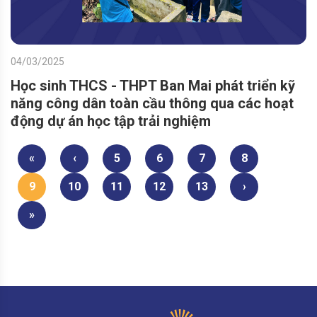
04/03/2025
Học sinh THCS - THPT Ban Mai phát triển kỹ
năng công dân toàn cầu thông qua các hoạt
động dự án học tập trải nghiệm
«
‹
5
6
7
8
9
10
11
12
13
›
»