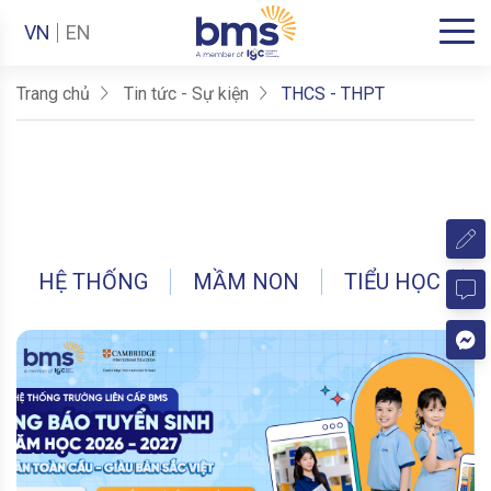
VN
EN
Trang chủ
Tin tức - Sự kiện
THCS - THPT
HỆ THỐNG
MẦM NON
TIỂU HỌC